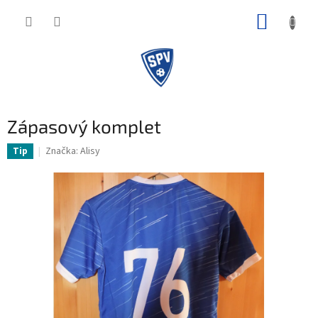
Přejít
NÁKUP
na
obsah
KOŠÍK
Zápasový komplet
Značka:
Alisy
Tip