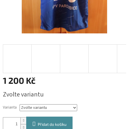
1 200 Kč
Měrná
Zvolte variantu
cena:
Varianta
Přidat do košíku